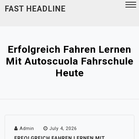
Skip
FAST HEADLINE
to
content
Close
Menu
Erfolgreich Fahren Lernen
Mit Autoscuola Fahrschule
Heute
Admin
July 4, 2026
ERFOLGREICH FAHREN LERNEN MIT